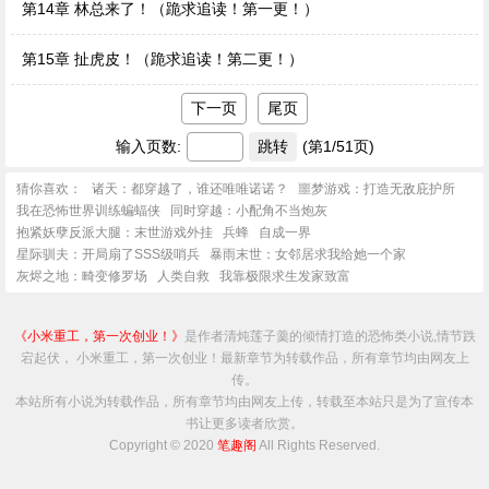
第14章 林总来了！（跪求追读！第一更！）
第15章 扯虎皮！（跪求追读！第二更！）
下一页
尾页
输入页数:
(第1/51页)
猜你喜欢：
诸天：都穿越了，谁还唯唯诺诺？
噩梦游戏：打造无敌庇护所
我在恐怖世界训练蝙蝠侠
同时穿越：小配角不当炮灰
抱紧妖孽反派大腿：末世游戏外挂
兵蜂
自成一界
星际驯夫：开局扇了SSS级哨兵
暴雨末世：女邻居求我给她一个家
灰烬之地：畸变修罗场
人类自救
我靠极限求生发家致富
《小米重工，第一次创业！》
是作者清炖莲子羹的倾情打造的恐怖类小说,情节跌
宕起伏， 小米重工，第一次创业！最新章节为转载作品，所有章节均由网友上
传。
本站所有小说为转载作品，所有章节均由网友上传，转载至本站只是为了宣传本
书让更多读者欣赏。
Copyright © 2020
笔趣阁
All Rights Reserved.