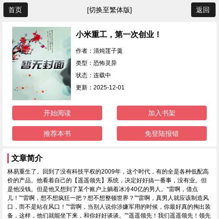
首页
[切换至繁体版]
返回
小米重工，第一次创业！
作者：清炖莲子羹
类型：恐怖灵异
状态：连载中
更新：2025-12-01
开始阅读
加入书架
推荐本书
免登陆报错
文章简介
林易重生了。回到了没有科技平权的2009年，这个时代，有的全是各种低配高
价的产品。他看着自己的【遥遥领先】系统，决定好好搞一番事，没有业。但
是他没钱。但是他又想到了某个账户上躺着冰冷40亿的男人。“雷啊，借点
儿！”“雷啊，想不想疯狂一把？想不想整顿世界？”“雷啊，真男人就应该制造风
口，而不是站在风口！”“雷啊，当别人说你涉嫌军用的时候，你最好真的掏出装
备，这样，他们就能坐下来，和你好好谈谈。”“遥遥领先！我们遥遥领先！领先