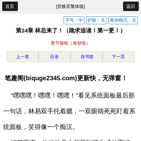
首页
[切换至繁体版]
返回
字号：中
护眼：关
夜间模式：关
第14章 林总来了！（跪求追读！第一更！）
章节报错（免登陆）
上一章
目录
存书签
下一页
笔趣阁(biquge2345.com)更新快，无弹窗！
“嘿嘿嘿！嘿嘿！嘿嘿！”看见系统面板最后那
一句话，林易双手托着腮，一双眼睛死死盯着系
统面板，笑得像一个痴汉。