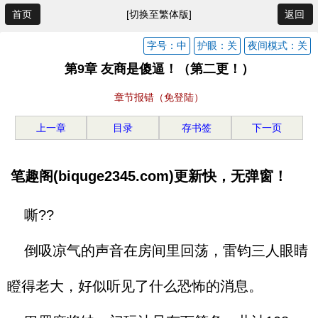
首页
[切换至繁体版]
返回
字号：中
护眼：关
夜间模式：关
第9章 友商是傻逼！（第二更！）
章节报错（免登陆）
上一章
目录
存书签
下一页
笔趣阁(biquge2345.com)更新快，无弹窗！
嘶??
倒吸凉气的声音在房间里回荡，雷钧三人眼睛
瞪得老大，好似听见了什么恐怖的消息。