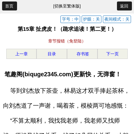
首页
[切换至繁体版]
返回
字号：中
护眼：关
夜间模式：关
第15章 扯虎皮！（跪求追读！第二更！）
章节报错（免登陆）
上一章
目录
存书签
下一页
笔趣阁(biquge2345.com)更新快，无弹窗！
等到刘杰放下茶壶，林易这才双手捧起茶杯，
向刘杰道了一声谢，喝着茶，模棱两可地感慨：
“不算太顺利，我找我老师，我老师又找师