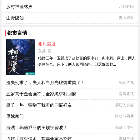
乡村神医林辰
六月斜阳
山野隐仙
青山咸鱼
都市言情
相对湿度
久娄 著
结婚三年，卫瑟成了赵钦言的眼中钉、肉中刺。床上，两人
身体契合。床下，两人形同陌路。卫瑟嫁给赵...
渣夫别求了，夫人和白月光破镜重圆了！
兔豆丝儿
五岁真千金会画符，全家跪求我回府
南鸢北筏
脑子一热，强吻了我哥的同窗好友
摆烂的步履
厚嫁寒门
阿萌不萌啊
海贼：玛丽乔亚的王族宇智波！
長卿丨浮生
胖妞手握时停术，荒年全家不愁吃
青魁含烟