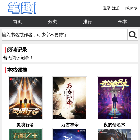
登录
注册
[繁体版]
首页
分类
排行
全本
阅读记录
暂无阅读记录！
本站强推
灵境行者
万古神帝
夜的命名术