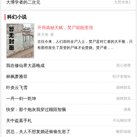
大博学者的二次元
九世木鱼1
科幻小说
开局诡秘天赋，焚尸就能变强
夜天南 著
古往今来，人们崇尚全尸入土，焚尸是对亡者的大不敬，只
有那些发生了异变的尸体才会焚烧。焚尸者，...
我在修仙界大器晚成
黑心师尊
林枫萧雅菲
旺仔老馒头
叶炎云飞雪
烧烤西瓜
一丹一剑一乾坤
烧烤西瓜
快穿：那个炮灰我穿过顾陌智脑
偶葱
关中盗墓手札
不玩钢丝球
厉总，夫人不想复婚还偷偷生崽了
酸奶福福