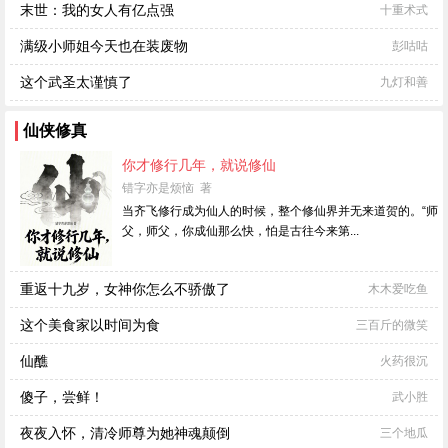
末世：我的女人有亿点强
十重术式
满级小师姐今天也在装废物
彭咕咕
这个武圣太谨慎了
九灯和善
仙侠修真
你才修行几年，就说修仙
错字亦是烦恼 著
当齐飞修行成为仙人的时候，整个修仙界并无来道贺的。“师
父，师父，你成仙那么快，怕是古往今来第...
重返十九岁，女神你怎么不骄傲了
木木爱吃鱼
这个美食家以时间为食
三百斤的微笑
仙醮
火药很沉
傻子，尝鲜！
武小胜
夜夜入怀，清冷师尊为她神魂颠倒
三个地瓜