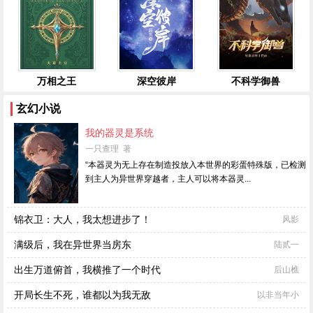
万相之王
深空彼岸
不科学御兽
玄幻小说
我的器灵是系统
一只查理 著
“本器灵为无上存在制造投放入本世界的彩蛋特殊版，已检测
到主人为异世界穿越者，主人可以将本器灵...
锦衣卫：大人，我太想进步了！
风影
满级后，我在异世界当房东
陆贰一
出生万道俯首，我横推了一个时代
后山樵
开局长生不死，谁都以为我无敌
以非当年小