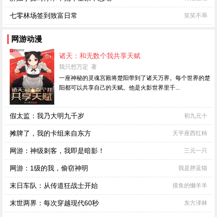
七零林场签到致富日常
笑笑不乖
网游动漫
诸天：和无数个我共享天赋
我只想万定 著
一座神秘的灵魂宫殿将楚阳带到了诸天万界。每个世界的楚
阳都可以共享自己的天赋。他是火影世界里千...
假太监：我乃大明九千岁
初九元十
摊牌了，我的卡组来自东方
天平座西红柿
网游：神级刺客，我即是暗影！
三元一只
网游：1级的我，偷窃神明
我是胖蓝猫
末日车队：从传道狂战士开始
摸鱼的懒羊羊
末世两界：每次穿越现代60秒
东方泽林