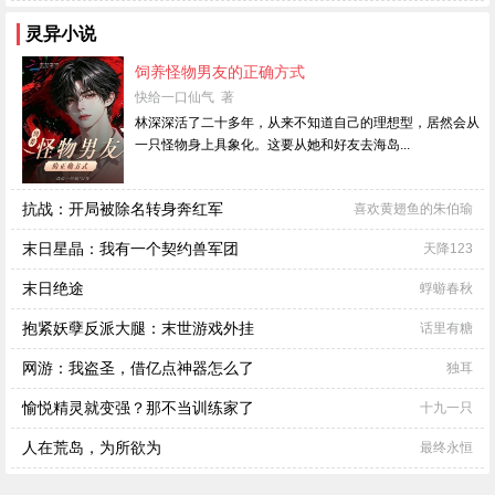
灵异小说
饲养怪物男友的正确方式
快给一口仙气 著
林深深活了二十多年，从来不知道自己的理想型，居然会从
一只怪物身上具象化。这要从她和好友去海岛...
抗战：开局被除名转身奔红军
喜欢黄翅鱼的朱伯瑜
末日星晶：我有一个契约兽军团
天降123
末日绝途
蜉蝣春秋
抱紧妖孽反派大腿：末世游戏外挂
话里有糖
网游：我盗圣，借亿点神器怎么了
独耳
愉悦精灵就变强？那不当训练家了
十九一只
人在荒岛，为所欲为
最终永恒