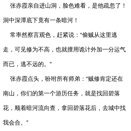
张赤霞亲自进山洞，脸色难看，是他疏忽了！
洞中深潭底下竟有一条暗河！
常率然察言观色，赶紧说：“偷贼从这里逃
走，可见修为不高，也就擅用诡计外加一分运气
而已，逃不远的。”
张赤霞点头，吩咐所有师弟：“贼修肯定还在
南山，你们的第一个游历任务，就是找回碧落
花，顺着暗河流向查，拿回碧落花后，去城中找
我会合。”