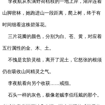
李夜航从长满野荷枯枝的一地上岸，湖岸连着
山脚密林，她跑进山一段距离，爬上树，终于有
时间细看这株碧落花。
三片花瓣的颜色，分别为白、苍、黄，对应着
五行属性的金、木、土。
不愧是玄阶灵植，离开了泥土，它怒张的根须
仍在吸收山间精灵之气。
李夜航看向另个收获……戒指。
石头一样的灰色，极像老贼李伯珏戴的那个。