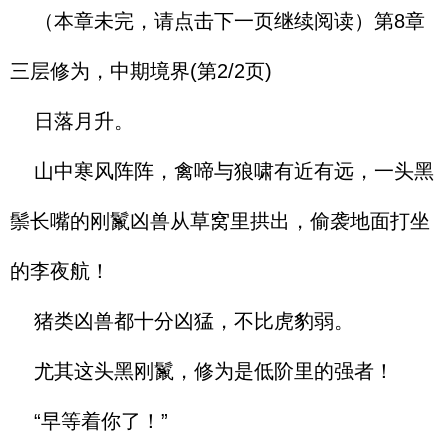
（本章未完，请点击下一页继续阅读）第8章
三层修为，中期境界(第2/2页)
日落月升。
山中寒风阵阵，禽啼与狼啸有近有远，一头黑
鬃长嘴的刚鬣凶兽从草窝里拱出，偷袭地面打坐
的李夜航！
猪类凶兽都十分凶猛，不比虎豹弱。
尤其这头黑刚鬣，修为是低阶里的强者！
“早等着你了！”