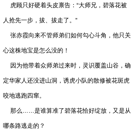
虎顾只好硬着头皮禀告：“大师兄，碧落花被
人抢先一步，拔、拔走了。”
张赤霞向来不管师弟们如何勾心斗角，他只关
心这株地宝是怎么没的！
因为他带着众师弟过来时，灵识覆盖山谷，确
定华家人还没进山洞，诱虎小队的散修被花斑虎
咬地逃跑四窜。
那么……是谁算准了碧落花恰好绽放，又是从
哪条路逃走的？