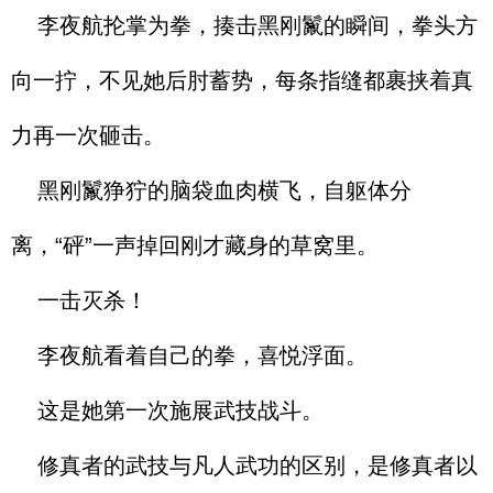
李夜航抡掌为拳，揍击黑刚鬣的瞬间，拳头方
向一拧，不见她后肘蓄势，每条指缝都裹挟着真
力再一次砸击。
黑刚鬣狰狞的脑袋血肉横飞，自躯体分
离，“砰”一声掉回刚才藏身的草窝里。
一击灭杀！
李夜航看着自己的拳，喜悦浮面。
这是她第一次施展武技战斗。
修真者的武技与凡人武功的区别，是修真者以