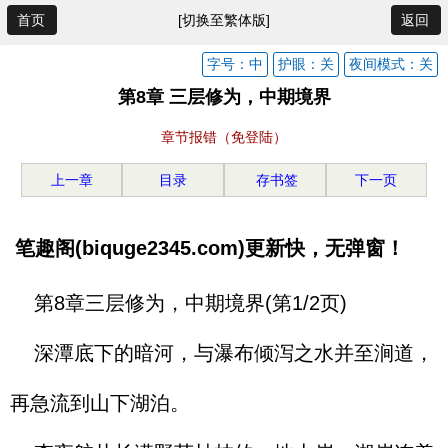
首页
[切换至繁体版]
返回
字号：中
护眼：关
夜间模式：关
第8章 三层修为，中期境界
章节报错（免登陆）
上一章
目录
存书签
下一页
笔趣阁(biquge2345.com)更新快，无弹窗！
第8章三层修为，中期境界(第1/2页)
深潭底下的暗河，与瀑布倾泻之水并至涧道，
再急流到山下湖泊。