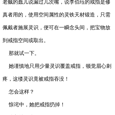
老贼的蠢儿说漏过几次嘴，说李伯珏的戒指是修
真者用的，使用空间属性的灵铁天材锻造，只需
佩戴者施展灵识，便可在一瞬念头间，把宝物放
到戒指空间或取出。
那就试一下。
她谨慎地只用少量灵识覆盖戒指，顿觉眉心刺
疼，这缕灵识竟被戒指吞没！
怎会这样？
惊诧中，她把戒指扔掉！