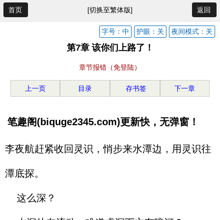
首页
[切换至繁体版]
返回
字号：中
护眼：关
夜间模式：关
第7章 该你们上路了！
章节报错（免登陆）
上一页
目录
存书签
下一章
笔趣阁(biquge2345.com)更新快，无弹窗！
李夜航赶紧收回灵识，悄步来水潭边，用灵识往
潭底探。
这么深？