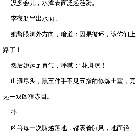
没多会儿，水潭表面泛起涟漪。
李夜航冒出水面。
她瞥眼洞外方向，暗道：因果循环，该你们上
路了！
然后她运足真气，呼喊：“花斑虎！”
山洞尽头，黑至伸手不见五指的修炼土室，亮
起一双凶狠赤目。
扑——
凶兽每一次腾越落地，都裹着腥风，地面轻