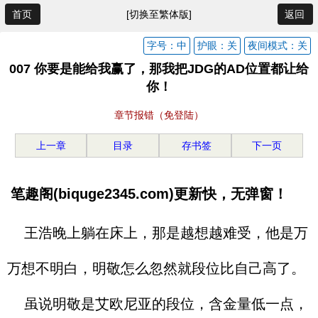
首页
[切换至繁体版]
返回
字号：中
护眼：关
夜间模式：关
007 你要是能给我赢了，那我把JDG的AD位置都让给
你！
章节报错（免登陆）
上一章
目录
存书签
下一页
笔趣阁(biquge2345.com)更新快，无弹窗！
王浩晚上躺在床上，那是越想越难受，他是万
万想不明白，明敬怎么忽然就段位比自己高了。
虽说明敬是艾欧尼亚的段位，含金量低一点，