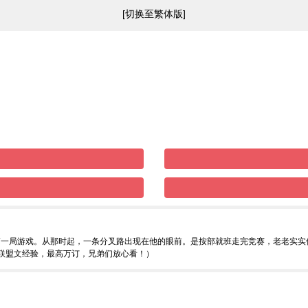
[切换至繁体版]
第一局游戏。从那时起，一条分叉路出现在他的眼前。是按部就班走完竞赛，老老实
字联盟文经验，最高万订，兄弟们放心看！）