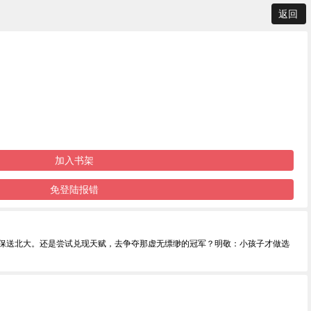
返回
加入书架
免登陆报错
实保送北大。还是尝试兑现天赋，去争夺那虚无缥缈的冠军？明敬：小孩子才做选