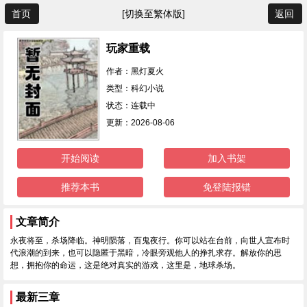
首页
[切换至繁体版]
返回
玩家重载
作者：黑灯夏火
类型：科幻小说
状态：连载中
更新：2026-08-06
开始阅读
加入书架
推荐本书
免登陆报错
文章简介
永夜将至，杀场降临。神明陨落，百鬼夜行。你可以站在台前，向世人宣布时
代浪潮的到来，也可以隐匿于黑暗，冷眼旁观他人的挣扎求存。解放你的思
想，拥抱你的命运，这是绝对真实的游戏，这里是，地球杀场。
最新三章