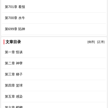
第701章 看报
第700章 水牛
第699章 陷神
文章目录
[倒序]
[正序]
第一章 怪谈
第二章 神孽
第三章 梯子
第四章 篮球
第五章 感染
第六章 螳螂