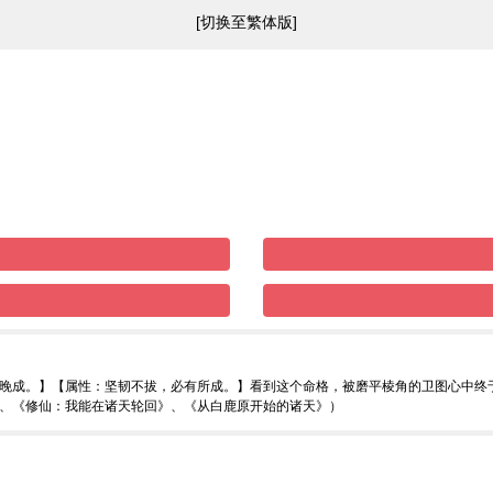
[切换至繁体版]
晚成。】【属性：坚韧不拔，必有所成。】看到这个命格，被磨平棱角的卫图心中终
、《修仙：我能在诸天轮回》、《从白鹿原开始的诸天》）