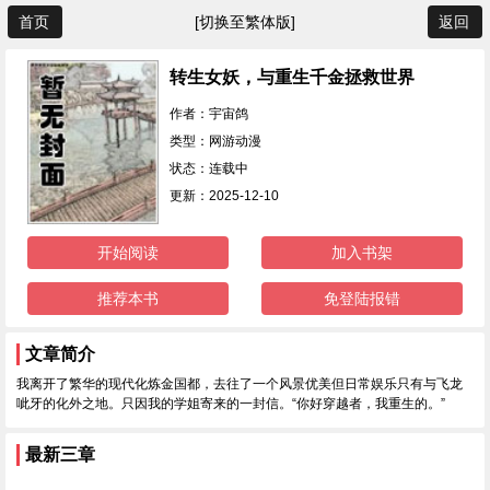
首页
[切换至繁体版]
返回
转生女妖，与重生千金拯救世界
作者：宇宙鸽
类型：网游动漫
状态：连载中
更新：2025-12-10
开始阅读
加入书架
推荐本书
免登陆报错
文章简介
我离开了繁华的现代化炼金国都，去往了一个风景优美但日常娱乐只有与飞龙
呲牙的化外之地。只因我的学姐寄来的一封信。“你好穿越者，我重生的。”
最新三章