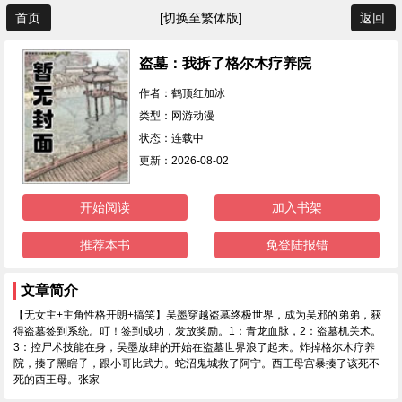
首页
[切换至繁体版]
返回
盗墓：我拆了格尔木疗养院
作者：鹤顶红加冰
类型：网游动漫
状态：连载中
更新：2026-08-02
开始阅读
加入书架
推荐本书
免登陆报错
文章简介
【无女主+主角性格开朗+搞笑】吴墨穿越盗墓终极世界，成为吴邪的弟弟，获
得盗墓签到系统。叮！签到成功，发放奖励。1：青龙血脉，2：盗墓机关术。
3：控尸术技能在身，吴墨放肆的开始在盗墓世界浪了起来。炸掉格尔木疗养
院，揍了黑瞎子，跟小哥比武力。蛇沼鬼城救了阿宁。西王母宫暴揍了该死不
死的西王母。张家