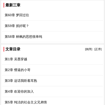
最新三章
第60章 梦回过往
第59章 抓奸呢？
第58章 林枫的思想很单纯
文章目录
[倒序]
[正序]
第1章 吴墨穿越
第2章 懵逼的小哥
第3章 这话我听着耳熟
第4章 欢迎你的加入
第5章 纯洁的社会主义兄弟情