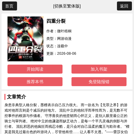
首页
[切换至繁体版]
返回
四重分裂
作者：微叶梧桐
类型：网游动漫
状态：连载中
更新：2026-08-06
开始阅读
加入书架
推荐本书
免登陆报错
文章简介
身患非典型人格分裂，墨檀表示自己压力很大。 而一款名为【无罪之界】的游
戏对他而言则是个减压的好地方。 混乱中立的他轻浮而率性而为，是无数不可
控事件的根源与作俑者。 守序善良的他坚韧而心怀正义，是别人眼里最公正的
骑士与审判者。 绝对中立的他谦逊而缺乏动力，是每一个平凡灵魂的倒影与并
行者。 混乱邪恶的他疯狂而残忍冷酷，是只会对自己温柔的魔王与欺诈者。 “檀
莫是我见过最出色的吟游诗人，尽管他有些……让人看不太透。”——蕾莎女伯