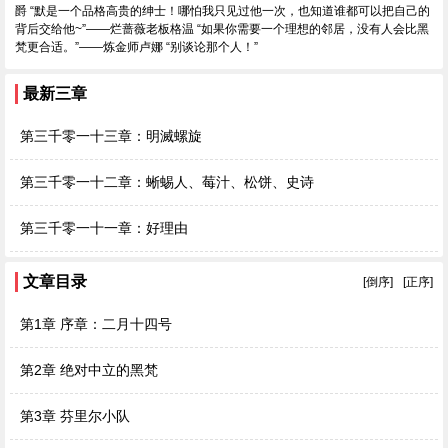
爵 “默是一个品格高贵的绅士！哪怕我只见过他一次，也知道谁都可以把自己的
背后交给他~”——烂蔷薇老板格温 “如果你需要一个理想的邻居，没有人会比黑
梵更合适。”——炼金师卢娜 “别谈论那个人！”
最新三章
第三千零一十三章：明滅螺旋
第三千零一十二章：蜥蜴人、莓汁、松饼、史诗
第三千零一十一章：好理由
文章目录
[倒序]
[正序]
第1章 序章：二月十四号
第2章 绝对中立的黑梵
第3章 芬里尔小队