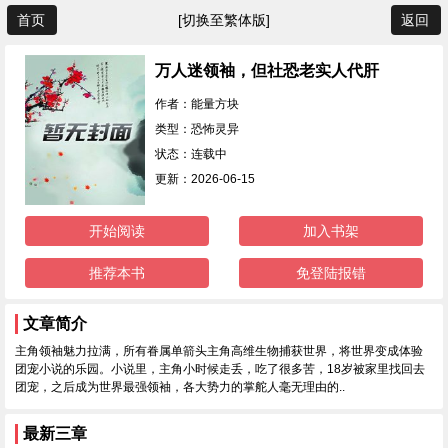
首页
[切换至繁体版]
返回
万人迷领袖，但社恐老实人代肝
作者：能量方块
类型：恐怖灵异
状态：连载中
更新：2026-06-15
开始阅读
加入书架
推荐本书
免登陆报错
文章简介
主角领袖魅力拉满，所有眷属单箭头主角高维生物捕获世界，将世界变成体验
团宠小说的乐园。小说里，主角小时候走丢，吃了很多苦，18岁被家里找回去
团宠，之后成为世界最强领袖，各大势力的掌舵人毫无理由的..
最新三章