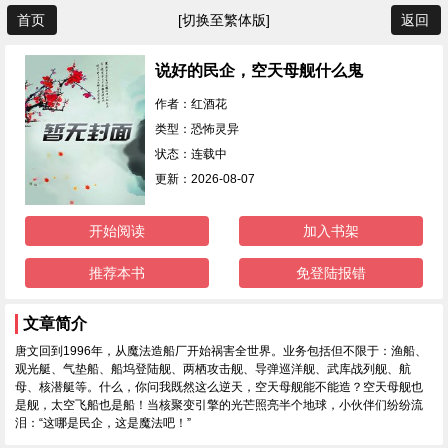
首页
[切换至繁体版]
返回
说好的民企，空天母舰什么鬼
作者：红酒花
类型：恐怖灵异
状态：连载中
更新：2026-08-07
开始阅读
加入书架
推荐本书
免登陆报错
文章简介
唐文回到1996年，从魔法造船厂开始祸害全世界。业务包括但不限于：渔船、
观光艇、气垫船、船坞登陆舰、两栖攻击舰、导弹巡洋舰、武库战列舰、航
母、核潜艇等。什么，你问我既然这么逆天，空天母舰能不能造？空天母舰也
是舰，太空飞船也是船！当核聚变引擎的光芒照亮半个地球，小伙伴们纷纷流
泪：“这哪是民企，这是魔法吧！”