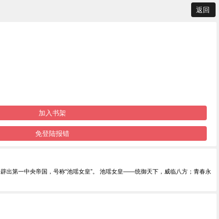
返回
加入书架
免登陆报错
辟出第一中央帝国，号称“池瑶女皇”。 池瑶女皇——统御天下，威临八方；青春永