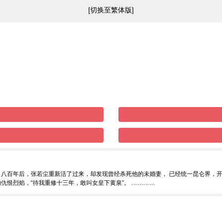
[切换至繁体版]
八百年后，张若尘重新活了过来，却发现曾经杀死他的未婚妻， 已经统一昆仑界，开
仇恨烈焰，“待我重修十三年，敢叫女皇下黄泉”。 …………