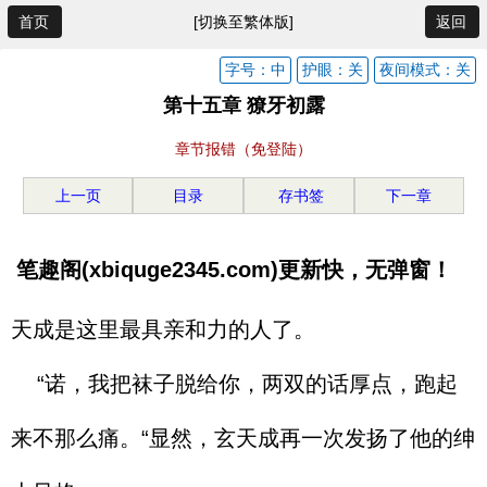
首页
[切换至繁体版]
返回
字号：中
护眼：关
夜间模式：关
第十五章 獠牙初露
章节报错（免登陆）
上一页
目录
存书签
下一章
笔趣阁(xbiquge2345.com)更新快，无弹窗！
天成是这里最具亲和力的人了。
“诺，我把袜子脱给你，两双的话厚点，跑起
来不那么痛。“显然，玄天成再一次发扬了他的绅