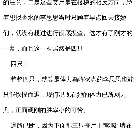
的注意，二是这些丧尸是在楼梯的相反方向，急
着想找香水的李思思当时只顾着早点回去接她
们，就没有想过进行彻底搜查。这才有了刚才的
一幕，而且这一次居然是四只。
四只！
整整四只，就算是体力巅峰状态的李思思也能
只能饮恨而退，现何况现在她的体力已所剩无
几，正面硬刚的胜率小的可怜。
退路已断，因为下面那三只丧尸正“嗷嗷“堵在