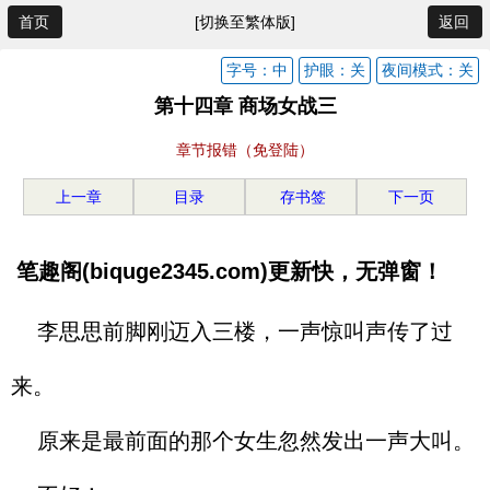
首页
[切换至繁体版]
返回
字号：中
护眼：关
夜间模式：关
第十四章 商场女战三
章节报错（免登陆）
上一章
目录
存书签
下一页
笔趣阁(biquge2345.com)更新快，无弹窗！
李思思前脚刚迈入三楼，一声惊叫声传了过
来。
原来是最前面的那个女生忽然发出一声大叫。