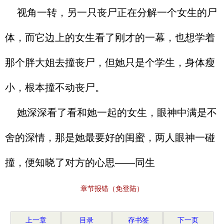
视角一转，另一只丧尸正在分解一个女生的尸
体，而它边上的女生看了刚才的一幕，也想学着
那个胖大姐去撞丧尸，但她只是个学生，身体瘦
小，根本撞不动丧尸。
她深深看了看和她一起的女生，眼神中满是不
舍的深情，那是她最要好的闺蜜，两人眼神一碰
撞，便知晓了对方的心思——同生
章节报错（免登陆）
上一章
目录
存书签
下一页