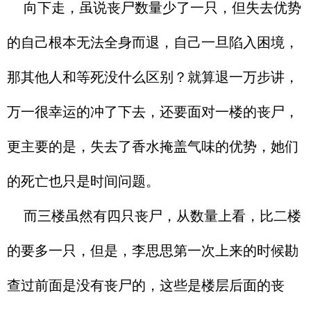
向下走，虽说丧尸数量少了一只，但失去优势
的自己根本无法全身而退，自己一旦陷入困境，
那其他人和等死没什么区别？就算退一万步讲，
万一很幸运的冲了下去，还要面对一楼的丧尸，
更主要的是，失去了香水掩盖气味的优势，她们
的死亡也只是时间问题。
而三楼虽然有四只丧尸，从数量上看，比二楼
的要多一只，但是，李思思第一次上来的时候勘
查过前面是没有丧尸的，这些是楼层后面的丧