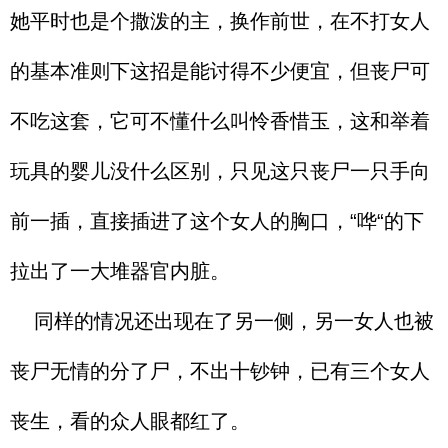
她平时也是个撒泼的主，换作前世，在不打女人
的基本准则下这招是能讨得不少便宜，但丧尸可
不吃这套，它可不懂什么叫怜香惜玉，这和举着
玩具的婴儿没什么区别，只见这只丧尸一只手向
前一插，直接插进了这个女人的胸口，“哗“的下
拉出了一大堆器官内脏。
同样的情况还出现在了另一侧，另一女人也被
丧尸无情的分了尸，不出十钞钟，已有三个女人
丧生，看的众人眼都红了。