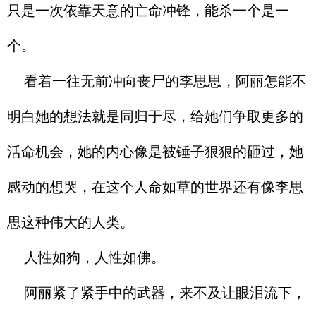
只是一次依靠天意的亡命冲锋，能杀一个是一
个。
看着一往无前冲向丧尸的李思思，阿丽怎能不
明白她的想法就是同归于尽，给她们争取更多的
活命机会，她的内心像是被锤子狠狠的砸过，她
感动的想哭，在这个人命如草的世界还有像李思
思这种伟大的人类。
人性如狗，人性如佛。
阿丽紧了紧手中的武器，来不及让眼泪流下，