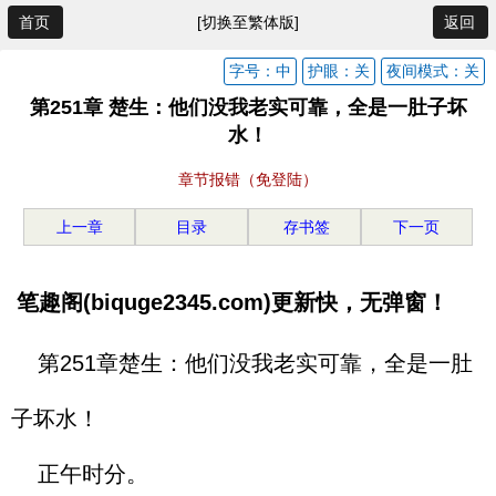
首页
[切换至繁体版]
返回
字号：中
护眼：关
夜间模式：关
第251章 楚生：他们没我老实可靠，全是一肚子坏
水！
章节报错（免登陆）
上一章
目录
存书签
下一页
笔趣阁(biquge2345.com)更新快，无弹窗！
第251章楚生：他们没我老实可靠，全是一肚
子坏水！
正午时分。