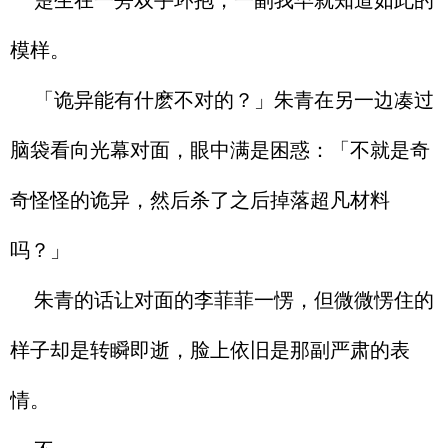
楚生在一旁双手环抱，一副我早就知道如此的
模样。
「诡异能有什麽不对的？」朱青在另一边凑过
脑袋看向光幕对面，眼中满是困惑：「不就是奇
奇怪怪的诡异，然后杀了之后掉落超凡材料
吗？」
朱青的话让对面的李菲菲一愣，但微微愣住的
样子却是转瞬即逝，脸上依旧是那副严肃的表
情。