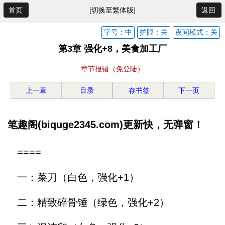
首页
[切换至繁体版]
返回
字号：中
护眼：关
夜间模式：关
第3章 强化+8，美食加工厂
章节报错（免登陆）
上一章
目录
存书签
下一页
笔趣阁(biquge2345.com)更新快，无弹窗！
====
一：菜刀（白色，强化+1）
二：精致碎骨锤（绿色，强化+2）