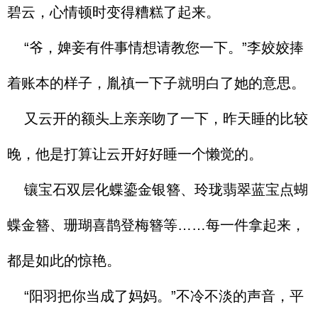
碧云，心情顿时变得糟糕了起来。
“爷，婢妾有件事情想请教您一下。”李姣姣捧
着账本的样子，胤禛一下子就明白了她的意思。
又云开的额头上亲亲吻了一下，昨天睡的比较
晚，他是打算让云开好好睡一个懒觉的。
镶宝石双层化蝶鎏金银簪、玲珑翡翠蓝宝点蝴
蝶金簪、珊瑚喜鹊登梅簪等……每一件拿起来，
都是如此的惊艳。
“阳羽把你当成了妈妈。”不冷不淡的声音，平