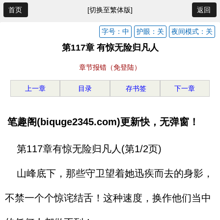
首页
[切换至繁体版]
返回
字号：中
护眼：关
夜间模式：关
第117章 有惊无险归凡人
章节报错（免登陆）
上一章
目录
存书签
下一章
笔趣阁(biquge2345.com)更新快，无弹窗！
第117章有惊无险归凡人(第1/2页)
山峰底下，那些守卫望着她迅疾而去的身影，
不禁一个个惊诧结舌！这种速度，换作他们当中