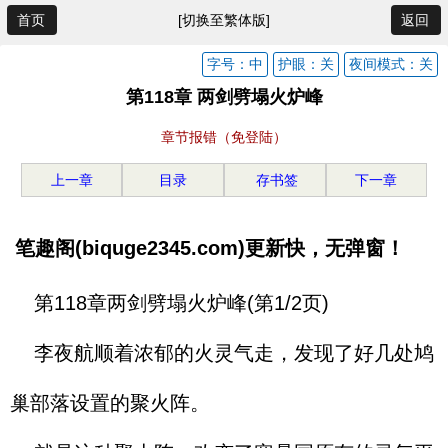
首页
[切换至繁体版]
返回
字号：中
护眼：关
夜间模式：关
第118章 两剑劈塌火炉峰
章节报错（免登陆）
上一章
目录
存书签
下一章
笔趣阁(biquge2345.com)更新快，无弹窗！
第118章两剑劈塌火炉峰(第1/2页)
李夜航顺着浓郁的火灵气走，发现了好几处鸠
巢部落设置的聚火阵。