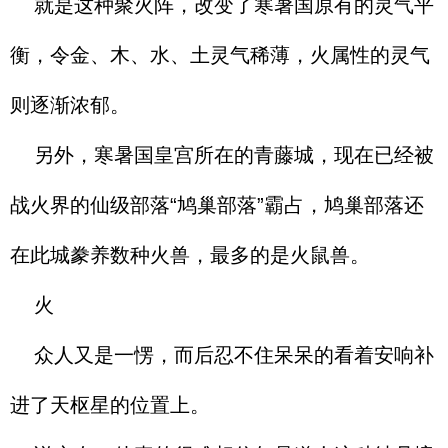
就是这种聚火阵，改变了寒暑国原有的灵气平
衡，令金、木、水、土灵气稀薄，火属性的灵气
则逐渐浓郁。
另外，寒暑国皇宫所在的青藤城，现在已经被
战火界的仙级部落“鸠巢部落”霸占，鸠巢部落还
在此城豢养数种火兽，最多的是火鼠兽。
火
众人又是一愣，而后忍不住呆呆的看着安响补
进了天枢星的位置上。