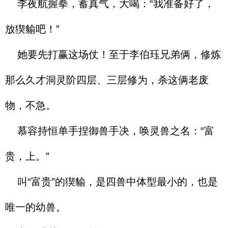
李夜航握拳，蓄真气，大喝：“我准备好了，
放猰貐吧！”
她要先打赢这场仗！至于李伯珏兄弟俩，修炼
那么久才洞灵阶四层、三层修为，杀这俩老废
物，不急。
慕容持恒单手捏御兽手决，唤灵兽之名：“富
贵，上。”
叫“富贵”的猰貐，是四兽中体型最小的，也是
唯一的幼兽。