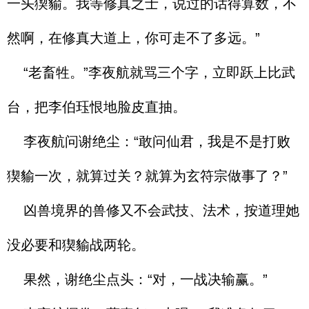
一头猰貐。我等修真之士，说过的话得算数，不
然啊，在修真大道上，你可走不了多远。”
“老畜牲。”李夜航就骂三个字，立即跃上比武
台，把李伯珏恨地脸皮直抽。
李夜航问谢绝尘：“敢问仙君，我是不是打败
猰貐一次，就算过关？就算为玄符宗做事了？”
凶兽境界的兽修又不会武技、法术，按道理她
没必要和猰貐战两轮。
果然，谢绝尘点头：“对，一战决输赢。”