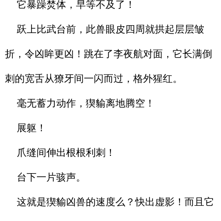
它暴躁焚体，早等不及了！
跃上比武台前，此兽眼皮四周就拱起层层皱
折，令凶眸更凶！跳在了李夜航对面，它长满倒
刺的宽舌从獠牙间一闪而过，格外猩红。
毫无蓄力动作，猰貐离地腾空！
展躯！
爪缝间伸出根根利刺！
台下一片骇声。
这就是猰貐凶兽的速度么？快出虚影！而且它