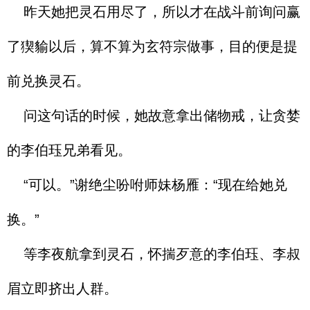
昨天她把灵石用尽了，所以才在战斗前询问赢
了猰貐以后，算不算为玄符宗做事，目的便是提
前兑换灵石。
问这句话的时候，她故意拿出储物戒，让贪婪
的李伯珏兄弟看见。
“可以。”谢绝尘吩咐师妹杨雁：“现在给她兑
换。”
等李夜航拿到灵石，怀揣歹意的李伯珏、李叔
眉立即挤出人群。