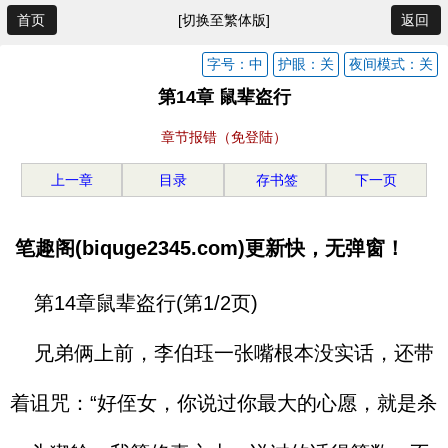
首页
[切换至繁体版]
返回
字号：中
护眼：关
夜间模式：关
第14章 鼠辈盗行
章节报错（免登陆）
上一章
目录
存书签
下一页
笔趣阁(biquge2345.com)更新快，无弹窗！
第14章鼠辈盗行(第1/2页)
兄弟俩上前，李伯珏一张嘴根本没实话，还带
着诅咒：“好侄女，你说过你最大的心愿，就是杀