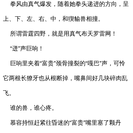
拳风由真气爆发，随着她拳头递进的方向，呈
上、下、左、右、中，和猰貐兽相撞。
所谓雷霆四野，就是用真气布天罗雷网！
“迸”声巨响！
巨响里夹着“富贵”颈骨撞裂的“嘎巴”声，可怜
它两根长獠牙也从根断掉，嘴鼻间好几块碎肉乱
飞。
谁的兽，谁心疼。
慕容持恒赶紧往昏迷的“富贵”嘴里塞了颗丹