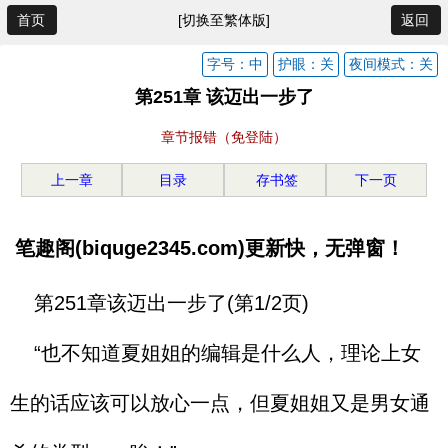
首页
[切换至繁体版]
返回
字号：中
护眼：关
夜间模式：关
第251章 该迈出一步了
章节报错（免登陆）
上一章
目录
存书签
下一页
笔趣阁(biquge2345.com)更新快，无弹窗！
第251章该迈出一步了(第1/2页)
“也不知道夏姐姐的编辑是什么人，理论上女
生的话应该可以放心一点，但夏姐姐又是男女通