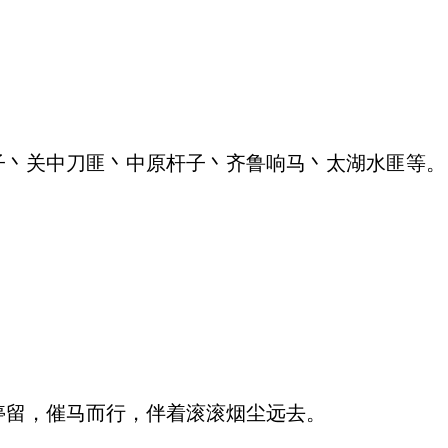
丶关中刀匪丶中原杆子丶齐鲁响马丶太湖水匪等。
。
留，催马而行，伴着滚滚烟尘远去。