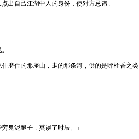
点出自己江湖中人的身份，使对方忌讳。
说。
什麽住的那座山，走的那条河，供的是哪柱香之类
。
穷鬼泥腿子，莫误了时辰。」