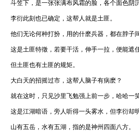
斗笠下，是一张张满布风霜的脸，各个面色阴沉
李衍此刻也已确定，这帮人就是土匪。
他们无论何种打扮，用的什麽兵器，都在脖子间
这是土匪特徵，若要干活，伸手一拉，便能遮
但土匪也有土匪的规矩。
大白天的招摇过市，这帮人脑子有病麽？
就在这时，只见沙里飞勉强上前一步，哈哈一笑
这是江湖暗语，旁人听得一头雾水，但李衍却
山有五岳，水有五湖，指的是神州四面八方。