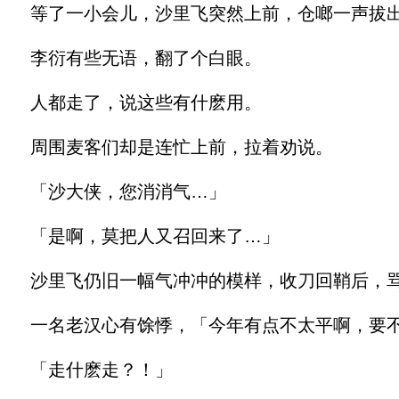
等了一小会儿，沙里飞突然上前，仓啷一声拔出
李衍有些无语，翻了个白眼。
人都走了，说这些有什麽用。
周围麦客们却是连忙上前，拉着劝说。
「沙大侠，您消消气…」
「是啊，莫把人又召回来了…」
沙里飞仍旧一幅气冲冲的模样，收刀回鞘后，骂
一名老汉心有馀悸，「今年有点不太平啊，要不
「走什麽走？！」