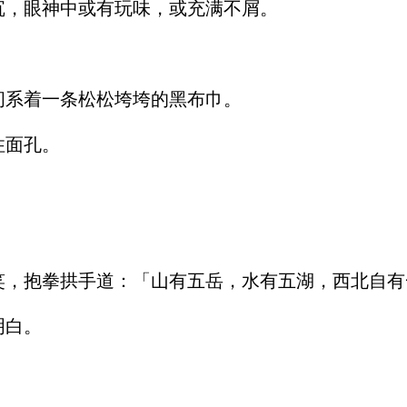
，眼神中或有玩味，或充满不屑。
系着一条松松垮垮的黑布巾。
住面孔。
，抱拳拱手道：「山有五岳，水有五湖，西北自有
明白。