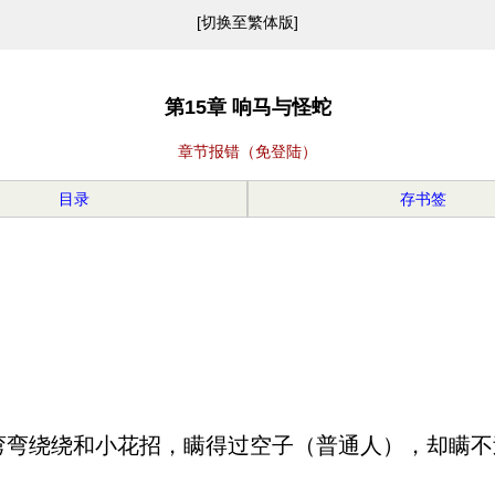
[切换至繁体版]
第15章 响马与怪蛇
章节报错（免登陆）
目录
存书签
弯绕绕和小花招，瞒得过空子（普通人），却瞒不