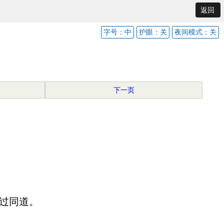
返回
字号：中
护眼：关
夜间模式：关
下一页
过同道。