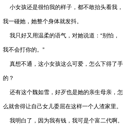
小女孩还是很怕我的样子，都不敢抬头看我，
我一碰她，她整个身体就发抖。
我只好又用温柔的语气，对她说道：“别怕，
我不会打你的。”
真想不通，这小女孩这么可爱，怎么下得了手
的？
还有这个魏如雪，好歹也是她的亲生母亲，怎
么就舍得让自己女儿委屈在这样一个人渣家里。
我明白了，因为我有钱，我可是个富二代啊。