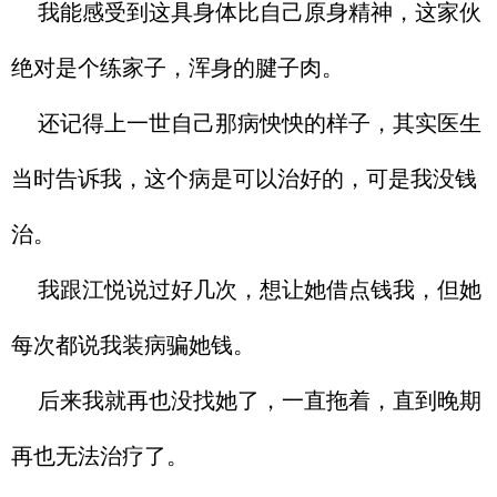
我能感受到这具身体比自己原身精神，这家伙
绝对是个练家子，浑身的腱子肉。
还记得上一世自己那病怏怏的样子，其实医生
当时告诉我，这个病是可以治好的，可是我没钱
治。
我跟江悦说过好几次，想让她借点钱我，但她
每次都说我装病骗她钱。
后来我就再也没找她了，一直拖着，直到晚期
再也无法治疗了。