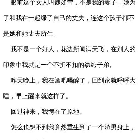
眼前这个女人叫魏如雪，不是我的妻子，她为
了和我在一起绿了自己的丈夫，连这个孩子都不
是她和她丈夫所生。
我不是一个好人，花边新闻满天飞，在别人的
印象中我就是一个不折不扣的纨绔子弟。
昨天晚上，我在酒吧喝醉了，回到家就呼呼大
睡，早上醒来就这样了。
回过神来，我愣在了原地。
怎么也想不到我竟然重生到了一个渣男身上，