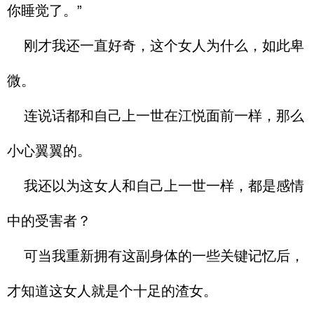
你睡觉了。”
刚才我还一直好奇，这个女人为什么，如此卑
微。
连说话都和自己上一世在江悦面前一样，那么
小心翼翼的。
我还以为这女人和自己上一世一样，都是感情
中的受害者？
可当我重新拥有这副身体的一些关键记忆后，
才知道这女人就是个十足的渣女。