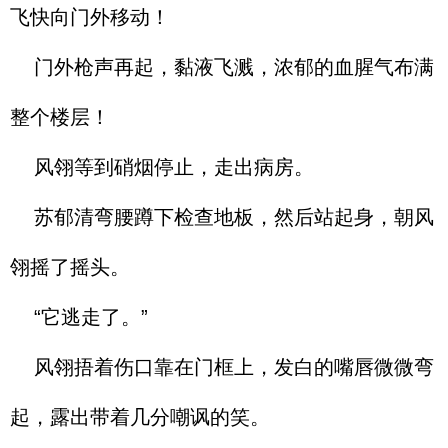
飞快向门外移动！
门外枪声再起，黏液飞溅，浓郁的血腥气布满
整个楼层！
风翎等到硝烟停止，走出病房。
苏郁清弯腰蹲下检查地板，然后站起身，朝风
翎摇了摇头。
“它逃走了。”
风翎捂着伤口靠在门框上，发白的嘴唇微微弯
起，露出带着几分嘲讽的笑。