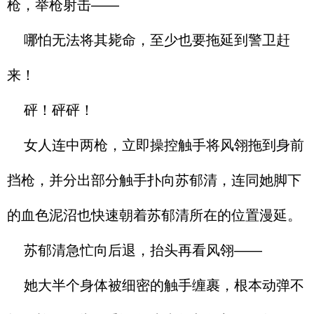
枪，举枪射击——
哪怕无法将其毙命，至少也要拖延到警卫赶
来！
砰！砰砰！
女人连中两枪，立即操控触手将风翎拖到身前
挡枪，并分出部分触手扑向苏郁清，连同她脚下
的血色泥沼也快速朝着苏郁清所在的位置漫延。
苏郁清急忙向后退，抬头再看风翎——
她大半个身体被细密的触手缠裹，根本动弹不