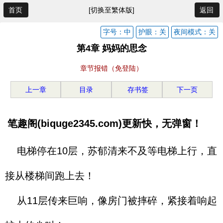
首页
[切换至繁体版]
返回
字号：中
护眼：关
夜间模式：关
第4章 妈妈的思念
章节报错（免登陆）
上一章
目录
存书签
下一页
笔趣阁(biquge2345.com)更新快，无弹窗！
电梯停在10层，苏郁清来不及等电梯上行，直
接从楼梯间跑上去！
从11层传来巨响，像房门被摔碎，紧接着响起