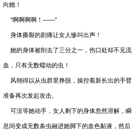
向她！
“啊啊啊啊！——”
身体撕裂的剧痛让女人惨叫出声！
她的身体被削去了三分之一，伤口处却不见流
血，只有无数蠕动的虫！
风翎得以从虫群里挣脱，操控着新长出的手臂
准备再次发起攻击。
可没等她动手，女人剩下的身体忽然溶解，瞬
息间变成无数条虫融进她脚下的血色黏液，然后