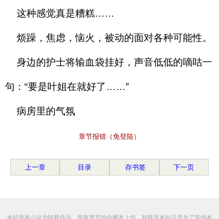
这种感觉真是糟糕……
烦躁，焦虑，恼火，被动的面对各种可能性。
身边的护士将输血袋挂好，声音低低的嘀咕一
句：“要是叶姐在就好了……”
病房里的气氛
章节报错（免登陆）
上一章
目录
存书签
下一页
本站所有小说为转载作品，所有章节均由网友上传，转载至本站只是为了宣传本