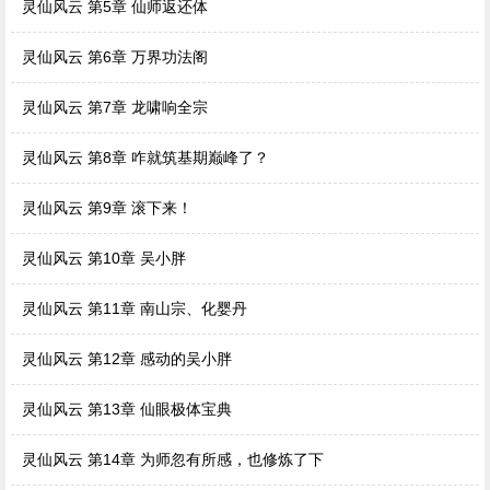
灵仙风云 第5章 仙师返还体
灵仙风云 第6章 万界功法阁
灵仙风云 第7章 龙啸响全宗
灵仙风云 第8章 咋就筑基期巅峰了？
灵仙风云 第9章 滚下来！
灵仙风云 第10章 吴小胖
灵仙风云 第11章 南山宗、化婴丹
灵仙风云 第12章 感动的吴小胖
灵仙风云 第13章 仙眼极体宝典
灵仙风云 第14章 为师忽有所感，也修炼了下