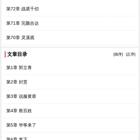
第72章 战裘千仞
第71章 完颜合达
第70章 灵溪观
文章目录
[倒序]
[正序]
第1章 郭立青
第2章 封赏
第3章 说服黄蓉
第4章 救百姓
第5章 华筝来了
第6章 拿下