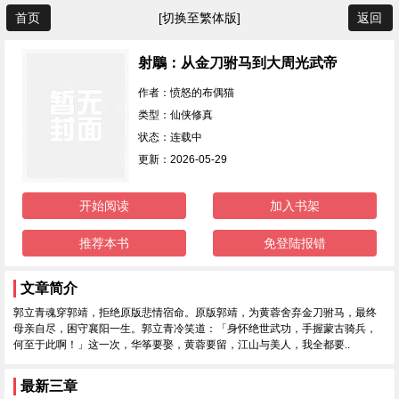
首页
[切换至繁体版]
返回
射鵰：从金刀驸马到大周光武帝
作者：愤怒的布偶猫
类型：仙侠修真
状态：连载中
更新：2026-05-29
开始阅读
加入书架
推荐本书
免登陆报错
文章简介
郭立青魂穿郭靖，拒绝原版悲情宿命。原版郭靖，为黄蓉舍弃金刀驸马，最终
母亲自尽，困守襄阳一生。郭立青冷笑道：「身怀绝世武功，手握蒙古骑兵，
何至于此啊！」这一次，华筝要娶，黄蓉要留，江山与美人，我全都要..
最新三章