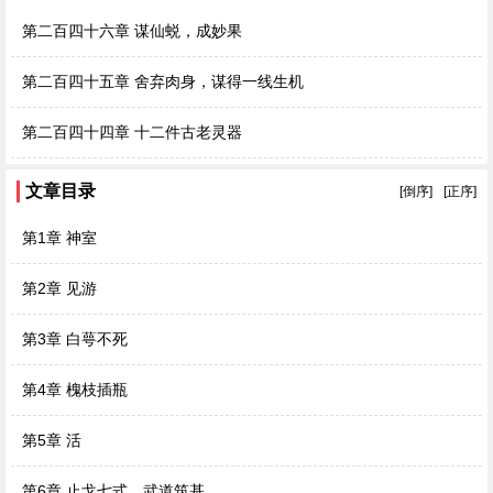
第二百四十六章 谋仙蜕，成妙果
第二百四十五章 舍弃肉身，谋得一线生机
第二百四十四章 十二件古老灵器
文章目录
[倒序]
[正序]
第1章 神室
第2章 见游
第3章 白萼不死
第4章 槐枝插瓶
第5章 活
第6章 止戈七式，武道筑基