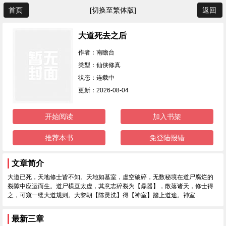
首页
[切换至繁体版]
返回
大道死去之后
作者：南瞻台
类型：仙侠修真
状态：连载中
更新：2026-08-04
开始阅读
加入书架
推荐本书
免登陆报错
文章简介
大道已死，天地修士皆不知。天地如墓室，虚空破碎，无数秘境在道尸腐烂的
裂隙中应运而生。道尸横亘太虚，其意志碎裂为【鼎器】，散落诸天，修士得
之，可窥一缕大道规则。大黎朝【陈灵洗】得【神室】踏上道途。神室..
最新三章