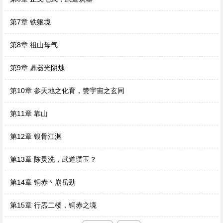
第7章 铁躯境
第8章 祖山母气
第9章 鼎器光阴烛
第10章 参天地之化育，赞宇宙之玄同
第11章 靠山
第12章 银骨江渊
第13章 陈灵洗，武道璞玉？
第14章 铜赤丶崩岳劲
第15章 行炁二楼，铜赤之境