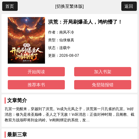
首页
[切换至繁体版]
返回
洪荒：开局刷爆圣人，鸿钧懵了！
作者：南风不冷
类型：仙侠修真
状态：连载中
更新：2026-08-07
开始阅读
加入书架
推荐本书
免登陆报错
文章简介
孔宣一觉醒来，穿越到了洪荒。\n成为元凤之子，洪荒第一只孔雀的孔宣。\n好
消息：修为是准圣巅峰，圣人之下无敌！\n坏消息：正值封神时期，且阐教、截
教双方战场即将到金鸡岭。\n刚刚绑定的系统，发…
最新三章