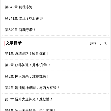
第342章 前往东海
第341章 陆压？找到两卵
第340章 替我守着！
文章目录
[倒序]
[正序]
第1章 系统跑路？顷刻炼化！
第2章 获得神通！升华‘升华’！
第3章 惊人效果，准提窥探！
第4章 混沌魔神跟脚，与西方有缘？
第5章 晋升大道神光！准提懵了
第6章 滔天因果加身，接引前来！