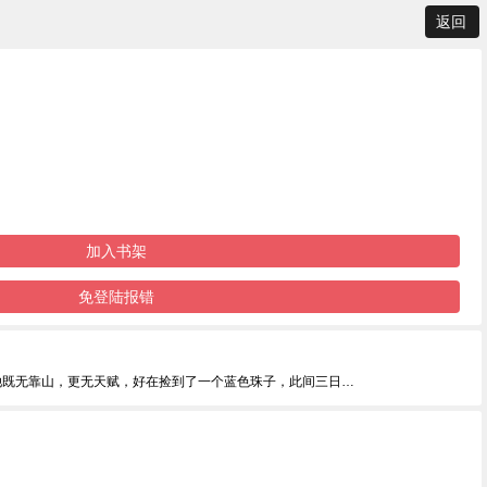
返回
加入书架
免登陆报错
她既无靠山，更无天赋，好在捡到了一个蓝色珠子，此间三日…