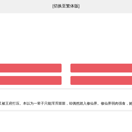
[切换至繁体版]
又被王府打压。本以为一辈子只能浑浑噩噩，却偶然踏入修仙界。修仙界弱肉强食，