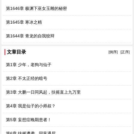
第1646章 极渊下巫女玉雕的秘密
第1645章 寒冰之精
第1644章 青龙的自我狡辩
文章目录
[倒序]
[正序]
第1章 少年，老狗与仙子
第2章 不太正经的暗号
第3章 大鹏一日同风起，扶摇直上九万里
第4章 我是仙子的小师叔？
第5章 妄想症晚期患者！
第6章 扶摇遭袭，同风遇尼