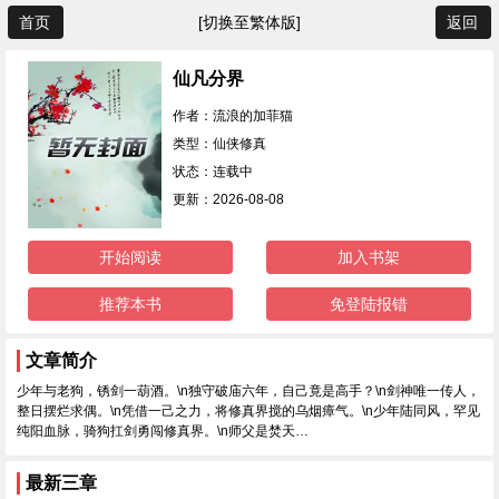
首页
[切换至繁体版]
返回
仙凡分界
作者：流浪的加菲猫
类型：仙侠修真
状态：连载中
更新：2026-08-08
开始阅读
加入书架
推荐本书
免登陆报错
文章简介
少年与老狗，锈剑一葫酒。\n独守破庙六年，自己竟是高手？\n剑神唯一传人，
整日摆烂求偶。\n凭借一己之力，将修真界搅的乌烟瘴气。\n少年陆同风，罕见
纯阳血脉，骑狗扛剑勇闯修真界。\n师父是焚天…
最新三章